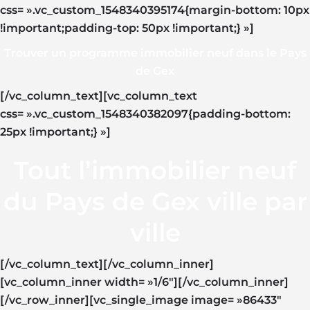
css= ».vc_custom_1548340395174{margin-bottom: 10px
!important;padding-top: 50px !important;} »]
Trouver un programme immobilier neuf dans le Pays
de Gex
[/vc_column_text][vc_column_text
css= ».vc_custom_1548340382097{padding-bottom:
25px !important;} »]
Tout l’immobilier neuf
du Pays de Gex ville par
ville
[/vc_column_text][/vc_column_inner]
[vc_column_inner width= »1/6″][/vc_column_inner]
[/vc_row_inner][vc_single_image image= »86433″