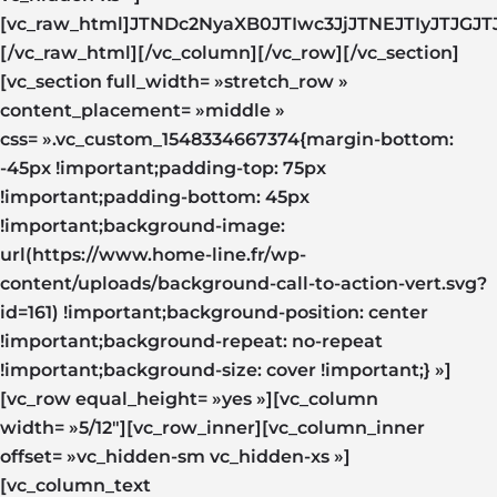
[vc_raw_html]JTNDc2NyaXB0JTIwc3JjJTNEJTIyJT
[/vc_raw_html][/vc_column][/vc_row][/vc_section]
[vc_section full_width= »stretch_row »
content_placement= »middle »
css= ».vc_custom_1548334667374{margin-bottom:
-45px !important;padding-top: 75px
!important;padding-bottom: 45px
!important;background-image:
url(https://www.home-line.fr/wp-
content/uploads/background-call-to-action-vert.svg?
id=161) !important;background-position: center
!important;background-repeat: no-repeat
!important;background-size: cover !important;} »]
[vc_row equal_height= »yes »][vc_column
width= »5/12″][vc_row_inner][vc_column_inner
offset= »vc_hidden-sm vc_hidden-xs »]
[vc_column_text