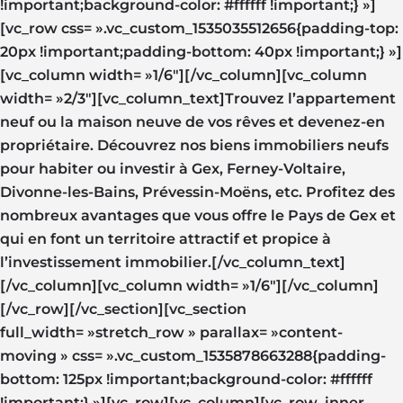
!important;background-color: #ffffff !important;} »]
[vc_row css= ».vc_custom_1535035512656{padding-top:
20px !important;padding-bottom: 40px !important;} »]
[vc_column width= »1/6″][/vc_column][vc_column
width= »2/3″][vc_column_text]Trouvez l’appartement
neuf ou la maison neuve de vos rêves et devenez-en
propriétaire. Découvrez nos biens immobiliers neufs
pour habiter ou investir à Gex, Ferney-Voltaire,
Divonne-les-Bains, Prévessin-Moëns, etc. Profitez des
nombreux avantages que vous offre le Pays de Gex et
qui en font un territoire attractif et propice à
l’investissement immobilier.[/vc_column_text]
[/vc_column][vc_column width= »1/6″][/vc_column]
[/vc_row][/vc_section][vc_section
full_width= »stretch_row » parallax= »content-
moving » css= ».vc_custom_1535878663288{padding-
bottom: 125px !important;background-color: #ffffff
!important;} »][vc_row][vc_column][vc_row_inner