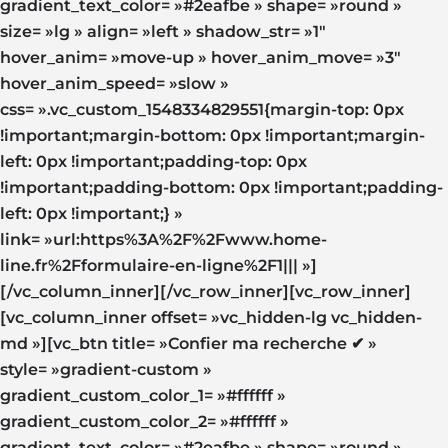
gradient_text_color= »#2eafbe » shape= »round »
size= »lg » align= »left » shadow_str= »1″
hover_anim= »move-up » hover_anim_move= »3″
hover_anim_speed= »slow »
css= ».vc_custom_1548334829551{margin-top: 0px
!important;margin-bottom: 0px !important;margin-
left: 0px !important;padding-top: 0px
!important;padding-bottom: 0px !important;padding-
left: 0px !important;} »
link= »url:https%3A%2F%2Fwww.home-
line.fr%2Fformulaire-en-ligne%2F1||| »]
[/vc_column_inner][/vc_row_inner][vc_row_inner]
[vc_column_inner offset= »vc_hidden-lg vc_hidden-
md »][vc_btn title= »Confier ma recherche ✔ »
style= »gradient-custom »
gradient_custom_color_1= »#ffffff »
gradient_custom_color_2= »#ffffff »
gradient_text_color= »#2eafbe » shape= »round »