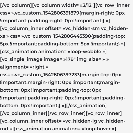
[/vc_column][vc_column width= »3/12″][vc_row_inner
css= ».vc_custom_1542806391879{margin-right: 0px
!important;padding-right: 0px !important;} »]
[vc_column_inner offset= »vc_hidden-sm vc_hidden-
xs » css= ».vc_custom_1542806445390{padding-top:
5px !important;padding-bottom: 5px !important;} »]
[css_animation animation= »loop-wobble »]
[vc_single_image image= »179″ img_size= » »
alignment= »right »
css= ».vc_custom_1542806397233{margin-top: 0px
!important;margin-right: 0px !important;margin-
bottom: 0px !important;padding-top: 0px
!important;padding-right: 0px !important;padding-
bottom: 0px !important;} »][/css_animation]
[/vc_column_inner][/vc_row_inner][vc_row_inner]
[vc_column_inner offset= »vc_hidden-lg vc_hidden-
md »][css_animation animation= »loop-hover »]