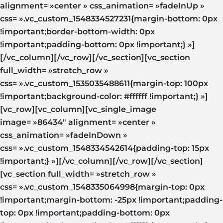
alignment= »center » css_animation= »fadeInUp »
css= ».vc_custom_1548334527231{margin-bottom: 0px
!important;border-bottom-width: 0px
!important;padding-bottom: 0px !important;} »]
[/vc_column][/vc_row][/vc_section][vc_section
full_width= »stretch_row »
css= ».vc_custom_1535035488611{margin-top: 100px
!important;background-color: #ffffff !important;} »]
[vc_row][vc_column][vc_single_image
image= »86434″ alignment= »center »
css_animation= »fadeInDown »
css= ».vc_custom_1548334542614{padding-top: 15px
!important;} »][/vc_column][/vc_row][/vc_section]
[vc_section full_width= »stretch_row »
css= ».vc_custom_1548335064998{margin-top: 0px
!important;margin-bottom: -25px !important;padding-
top: 0px !important;padding-bottom: 0px