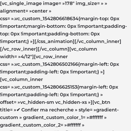
[vc_single_image image= »178″ img_size= » »
alignment= »center »
css= ».vc_custom_1542806618634{margin-top: 0px
!important;margin-bottom: 0px !important;padding-
top: 0px !important;padding-bottom: 0px
!important;} »][/css_animation][/vc_column_inner]
[/vc_row_inner][/vc_column][vc_column
width= »4/12″][vc_row_inner
css= ».vc_custom_1542806502166{margin-left: 0px
!important;padding-left: 0px !important;} »]
[vc_column_inner
css= ».vc_custom_1542806625153{margin-left: 0px
!important;padding-left: 0px !important;} »
offset= »vc_hidden-sm vc_hidden-xs »][vc_btn
title= »✔ Confier ma recherche » style= »gradient-
custom » gradient_custom_color_1= »#ffffff »
gradient_custom_color_2= »#ffffff »