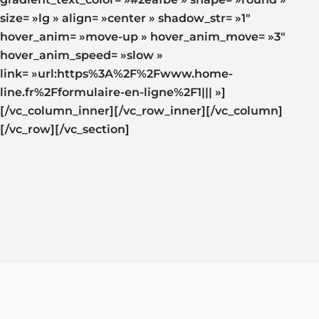
size= »lg » align= »center » shadow_str= »1″
hover_anim= »move-up » hover_anim_move= »3″
hover_anim_speed= »slow »
link= »url:https%3A%2F%2Fwww.home-
line.fr%2Fformulaire-en-ligne%2F1||| »]
[/vc_column_inner][/vc_row_inner][/vc_column]
[/vc_row][/vc_section]
© Copyright 2018 | Home Line ®. Tous droits réservés.