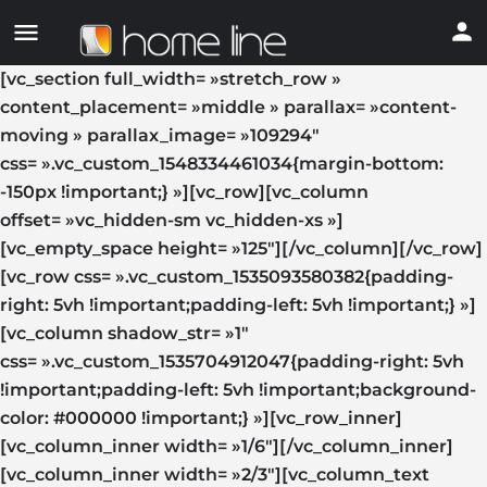
[vc_section full_width= »stretch_row »
content_placement= »middle » parallax= »content-
moving » parallax_image= »109294″
css= ».vc_custom_1548334461034{margin-bottom:
-150px !important;} »][vc_row][vc_column
offset= »vc_hidden-sm vc_hidden-xs »]
[vc_empty_space height= »125″][/vc_column][/vc_row]
[vc_row css= ».vc_custom_1535093580382{padding-
right: 5vh !important;padding-left: 5vh !important;} »]
[vc_column shadow_str= »1″
css= ».vc_custom_1535704912047{padding-right: 5vh
!important;padding-left: 5vh !important;background-
color: #000000 !important;} »][vc_row_inner]
[vc_column_inner width= »1/6″][/vc_column_inner]
[vc_column_inner width= »2/3″][vc_column_text