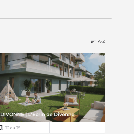
A-Z
DIVONNE | L'Écrin de Divonne
T2 au T5