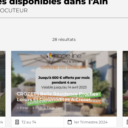
 disponibles dans l'Ain
LOCUTEUR
28 résultats
CROZET | Belle Résidence Proches
Loisirs Et Commodites A Crozet
+ Pinel
+ Prêt à Taux Zéro
24
T2 au T4
1er Trimestre 2024