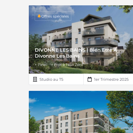
Offres spéciales
DIVONNE LES BAINS | Bien Etre A
Divonne Les Bains
+ Pinel
+ Prêt à Taux Zéro
Studio au T5
1er Trimestre 2025