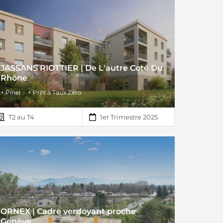
JASSANS RIOTTIER | De L'autre Coté Du
Rhône
+ Pinel
+ Prêt à Taux Zéro
T2 au T4
1er Trimestre 2025
ORNEX | Cadre verdoyant proche
Genève