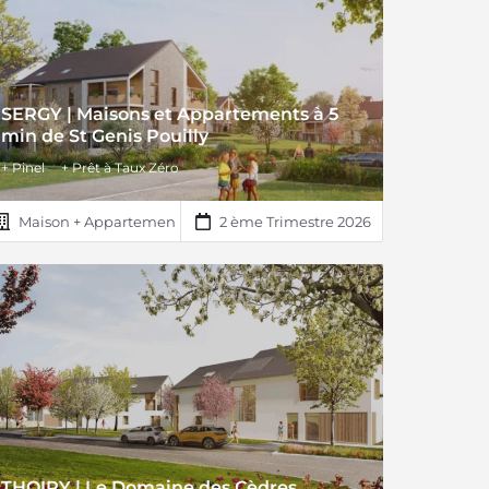
SERGY | Maisons et Appartements à 5
min de St Genis Pouilly
+ Pinel
+ Prêt à Taux Zéro
Maison + Appartement
2 ème Trimestre 2026
THOIRY | Le Domaine des Cèdres