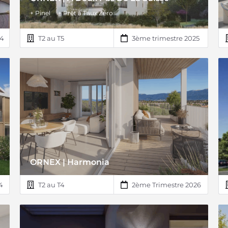
+ Pinel
+ Prêt à Taux Zéro
24
T2 au T5
3ème trimestre 2025
ORNEX | Harmonia
4
T2 au T4
2ème Trimestre 2026