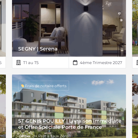
SEGNY | Serena
6
T1 au T5
4ème Trimestre 2027
Frais de notaire offerts
ST GENIS POUILLY | Livraison immédiate
et Offre Spéciale Porte de France
+ Pinel
+ Prêt à Taux Zéro