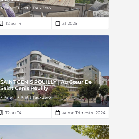
+ Pinel
+ Prêt à Taux Zéro
T2 au T4
3T 2025
SAINT GENIS POUILLY | Au Cœur De
Saint Genis Pouilly
+ Pinel
+ Prêt à Taux Zéro
T2 au T4
4eme Trimestre 2024