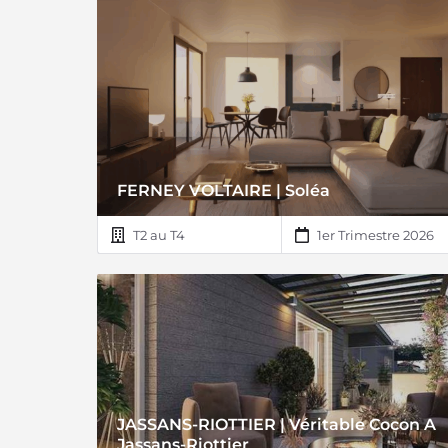
FERNEY VOLTAIRE | Soléa
T2 au T4
1er Trimestre 2026
JASSANS-RIOTTIER | Véritable Cocon A
Jassans-Riottier