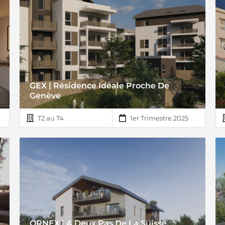
GEX | Résidence Idéale Proche De
Genève
T2 au T4
1er Trimestre 2025
ORNEX | A Deux Pas De La Suisse