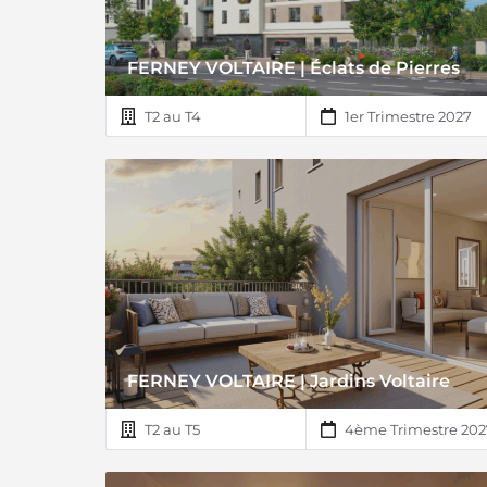
FERNEY VOLTAIRE | Éclats de Pierres
T2 au T4
1er Trimestre 2027
FERNEY VOLTAIRE | Jardins Voltaire
T2 au T5
4ème Trimestre 202