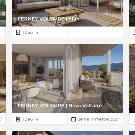
FERNEY VOLTAIRE | Elan
T2 au T4
FERNEY VOLTAIRE | Nova Voltaire
7
T2 au T4
3ème Trimestre 2027