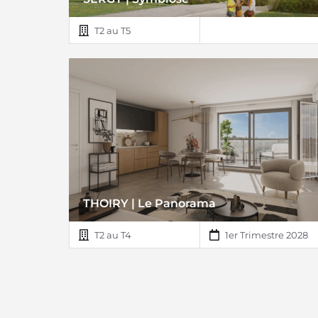
T2 au T5
THOIRY | Le Panorama
T2 au T4
1er Trimestre 2028