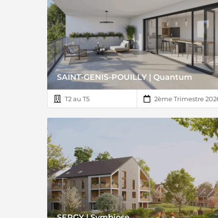
SAINT-GENIS-POUILLY | Quantum
T2 au T5
2ème Trimestre 202
SERGY | Symbiose