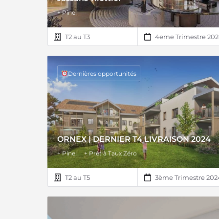
+ Pinel
T2 au T3
4eme Trimestre 20
Dernières opportunités
ORNEX | DERNIER T4 LIVRAISON 2024
+ Pinel
+ Prêt à Taux Zéro
T2 au T5
3ème Trimestre 202