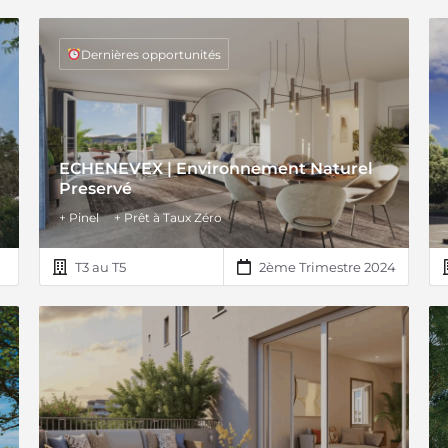
Dernières opportunités
ECHENEVEX | Environnement Naturel
Preservé
+ Pinel
+ Prêt à Taux Zéro
T3 au T5
2ème Trimestre 2024