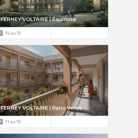
FERNEY VOLTAIRE | Équinoxe
T2 au T5
FERNEY VOLTAIRE | Patio Verde
T1 au T5