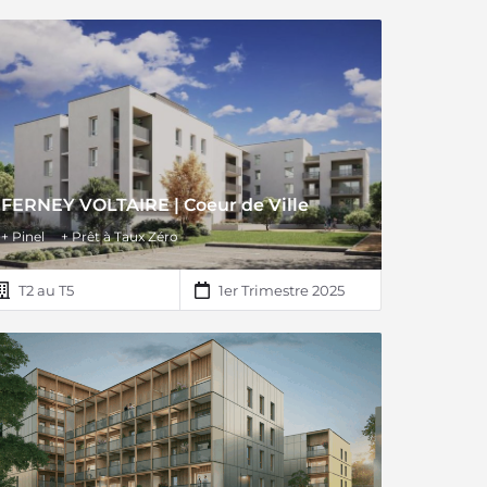
FERNEY VOLTAIRE | Coeur de Ville
+ Pinel
+ Prêt à Taux Zéro
T2 au T5
1er Trimestre 2025