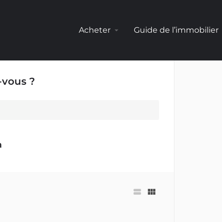
Acheter
Guide de l’immobilier
arrow_drop_down
arr
-vous ?
a
view_stream
view_module