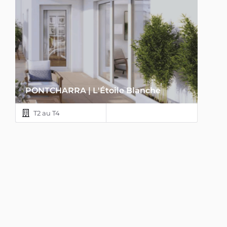
PONTCHARRA | L'Étoile Blanche
T2 au T4