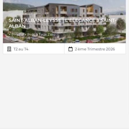
SAINT-ALBAN-LEYSSE | L'ELEGANCE à SAINT-
ALBAN
+ Pinel
+ Prêt à Taux Zéro
T2 au T4
2 ème Trimestre 2026