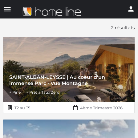
2 résultats
SAINT-ALBAN-LEYSSE | Au coeur d'un
immense Parc - Vue Montagne
+ Pinel
+ Prêt à Taux Zéro
T2 au T5
4ème Trimestre 2026