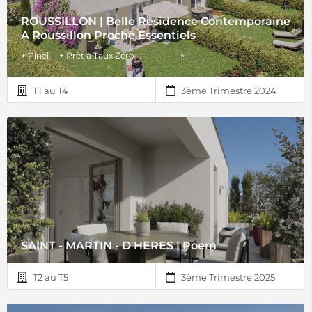
ROUSSILLON | Belle Résidence Contemporaine
A Roussillon Proche Essentiels
+ Pinel
+ Prêt à Taux Zéro
T1 au T4
3ème Trimestre 2024
SAINT - MARTIN - D'HERES | Poem
T2 au T5
3ème Trimestre 2025