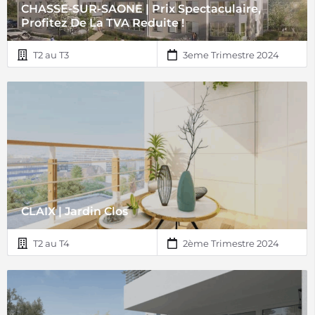
CHASSE-SUR-SAONE | Prix Spectaculaire,
Profitez De La TVA Reduite !
T2 au T3
3eme Trimestre 2024
CLAIX | Jardin Clos
T2 au T4
2ème Trimestre 2024