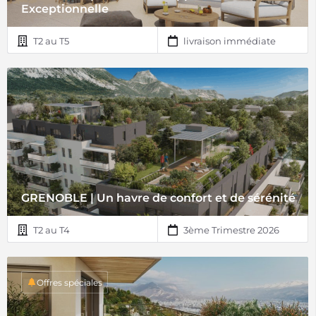
Exceptionnelle
T2 au T5
livraison immédiate
GRENOBLE | Un havre de confort et de sérénité
T2 au T4
3ème Trimestre 2026
Offres spéciales