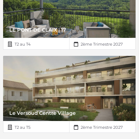
LE PONT DE CLAIX | 17
T2 au T4
2ème Trimestre 2027
Le Versoud Centre Village
T2 au T5
2ème Trimestre 2027