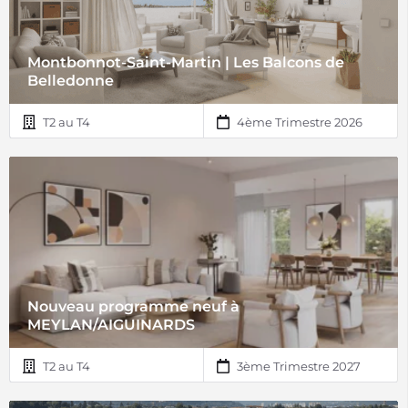
Montbonnot-Saint-Martin | Les Balcons de
Belledonne
T2 au T4
4ème Trimestre 2026
Nouveau programme neuf à
MEYLAN/AIGUINARDS
T2 au T4
3ème Trimestre 2027