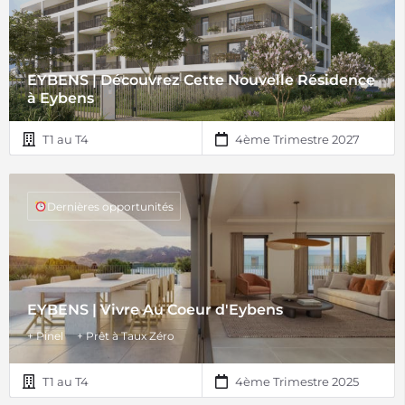
EYBENS | Découvrez Cette Nouvelle Résidence
à Eybens
T1 au T4
4ème Trimestre 2027
Dernières opportunités
EYBENS | Vivre Au Coeur d'Eybens
+ Pinel
+ Prêt à Taux Zéro
T1 au T4
4ème Trimestre 2025