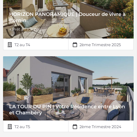
HORIZON PANORAMIQUE | Douceur de vivre à
Bernin
+ Prêt à Taux Zéro
T2 au T4
2ème Trimestre 2025
LA TOUR DU PIN | Votre Résidence entre Lyon
et Chambéry
T2 au T5
2ème Trimestre 2024