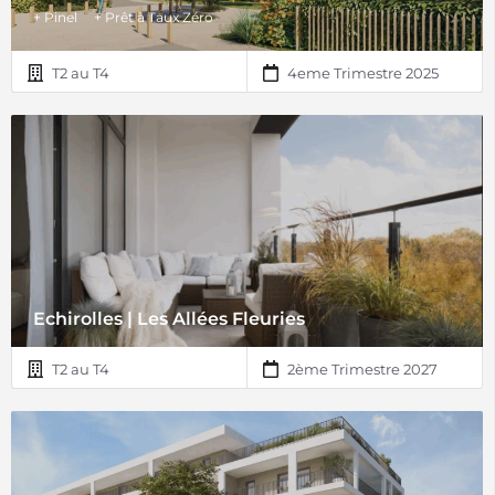
+ Pinel
+ Prêt à Taux Zéro
T2 au T4
4eme Trimestre 2025
Echirolles | Les Allées Fleuries
T2 au T4
2ème Trimestre 2027