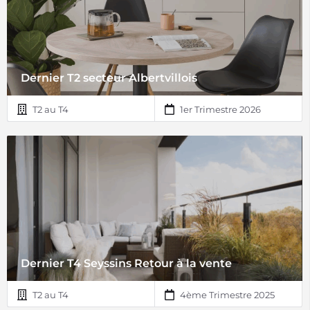
Dernier T2 secteur Albertvillois
T2 au T4
1er Trimestre 2026
Dernier T4 Seyssins Retour à la vente
T2 au T4
4ème Trimestre 2025