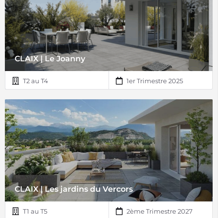
CLAIX | Le Joanny
T2 au T4
1er Trimestre 2025
CLAIX | Les jardins du Vercors
T1 au T5
2ème Trimestre 2027