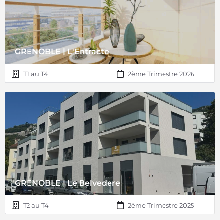
GRENOBLE | L'Entracte
T1 au T4
2ème Trimestre 2026
GRENOBLE | Le Belvedere
T2 au T4
2ème Trimestre 2025