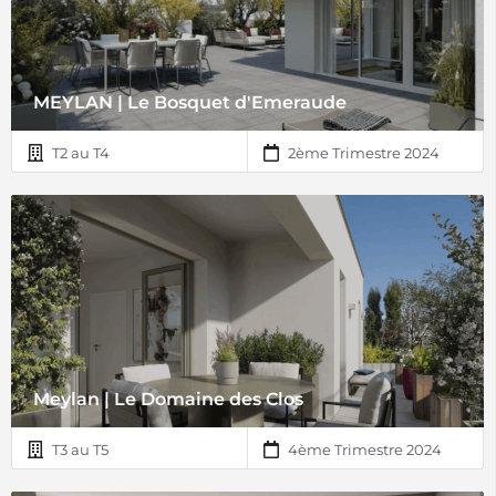
MEYLAN | Le Bosquet d'Emeraude
T2 au T4
2ème Trimestre 2024
Meylan | Le Domaine des Clos
T3 au T5
4ème Trimestre 2024