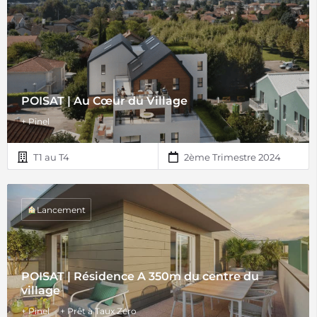
POISAT | Au Cœur du Village
+ Pinel
T1 au T4
2ème Trimestre 2024
Lancement
POISAT | Résidence A 350m du centre du
village
+ Pinel
+ Prêt à Taux Zéro