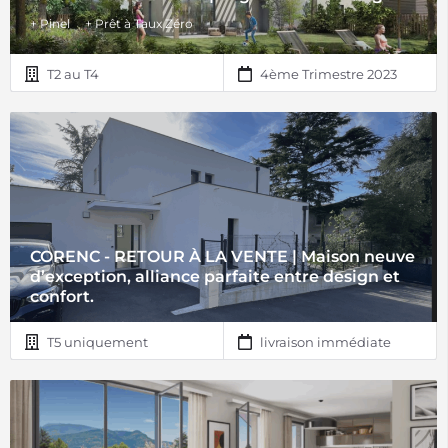
+ Pinel
+ Prêt à Taux Zéro
T2 au T4
4ème Trimestre 2023
CORENC - RETOUR À LA VENTE | Maison neuve
d’exception, alliance parfaite entre design et
confort.
T5 uniquement
livraison immédiate