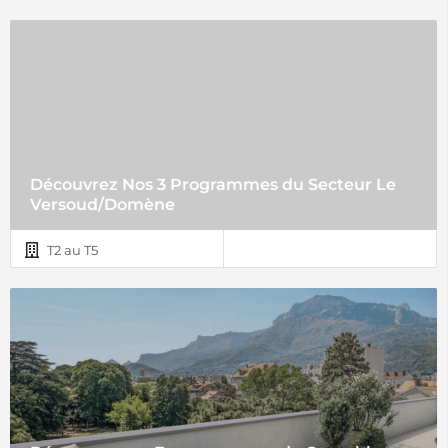
Découvrez Nos 3 Programmes du Secteur Le
Versoud/Domène
T2 au T5