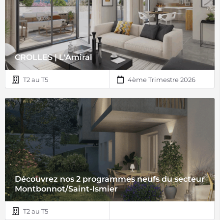
CROLLES | L'Amiral
T2 au T5
4ème Trimestre 2026
Découvrez nos 2 programmes neufs du secteur
Montbonnot/Saint-Ismier
T2 au T5