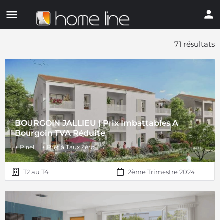
71 résultats
BOURGOIN JALLIEU | Prix Imbattables A
Bourgoin TVA Réduite
+ Pinel
+ Prêt à Taux Zéro
T2 au T4
2ème Trimestre 2024