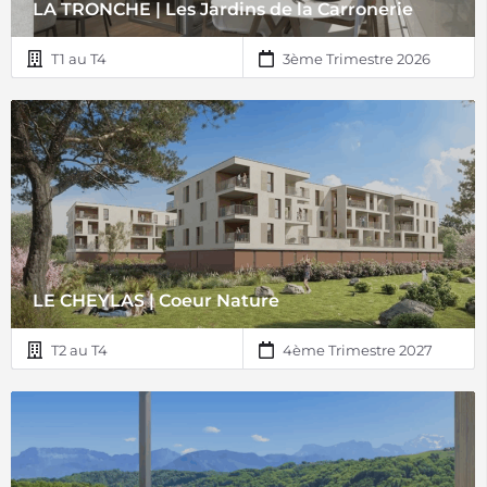
LA TRONCHE | Les Jardins de la Carronerie
T1 au T4
3ème Trimestre 2026
LE CHEYLAS | Coeur Nature
T2 au T4
4ème Trimestre 2027