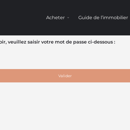
Acheter
Guide de l’immobilier
arrow_drop_down
arr
r, veuillez saisir votre mot de passe ci-dessous :