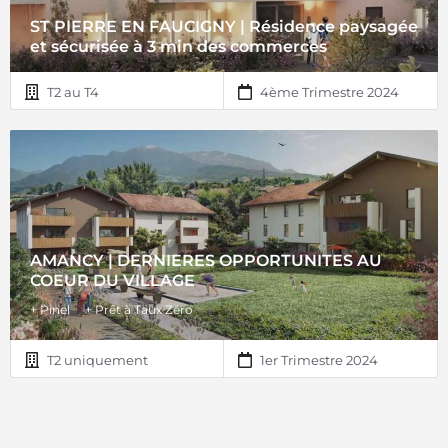
ST PIERRE EN FAUCIGNY | Résidence paysagée
et sécurisée à 3 min des commerces
T2 au T4
4ème Trimestre 2024
AMANCY | DERNIERES OPPORTUNITES AU
COEUR DU VILLAGE
+ Pinel
+ Prêt à Taux Zéro
T2 uniquement
1er Trimestre 2024