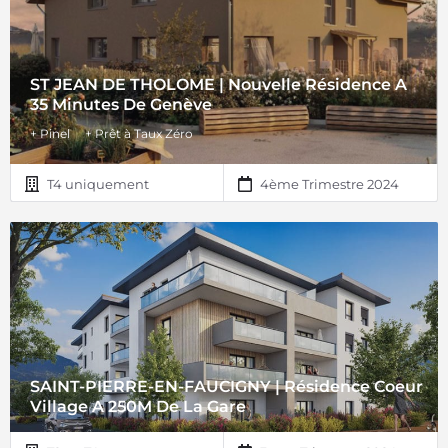
ST JEAN DE THOLOME | Nouvelle Résidence A
35 Minutes De Genève
+ Pinel
+ Prêt à Taux Zéro
T4 uniquement
4ème Trimestre 2024
SAINT-PIERRE-EN-FAUCIGNY | Résidence Coeur
Village A 250M De La Gare