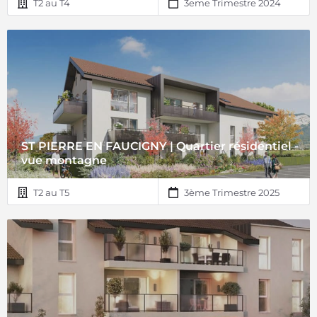
T2 au T4
3eme Trimestre 2024
ST PIERRE EN FAUCIGNY | Quartier résidentiel -
vue montagne
T2 au T5
3ème Trimestre 2025