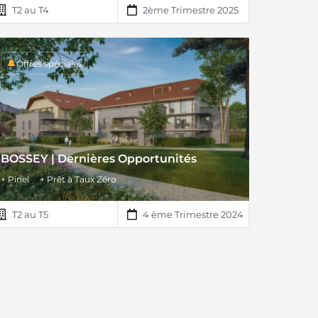
T2 au T4
2ème Trimestre 2025
Offres spéciales
BOSSEY | Dernières Opportunités
+ Pinel
+ Prêt à Taux Zéro
T2 au T5
4 ème Trimestre 2024