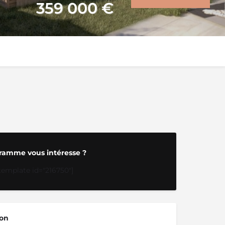
359 000
€
ramme vous intéresse ?
template id="216750"]
ion