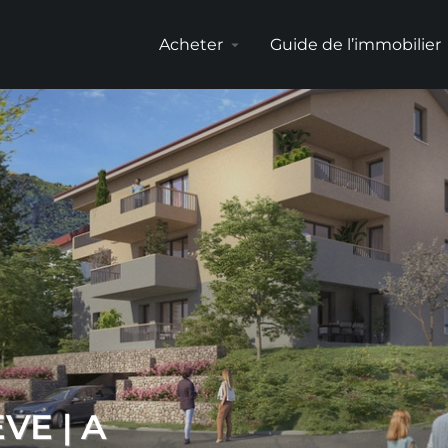
Acheter
Guide de l’immobilier
arrow_drop_down
arr
VE | A