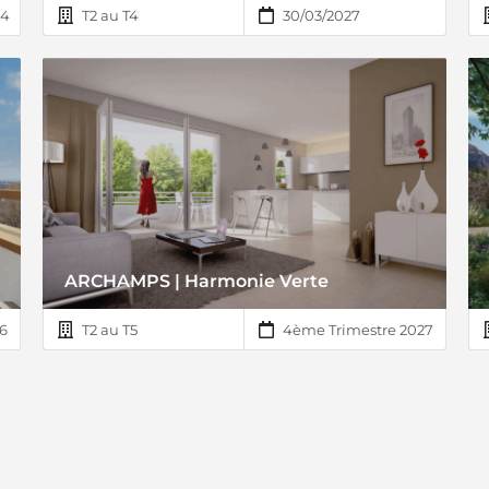
24
T2 au T4
30/03/2027
ARCHAMPS | Harmonie Verte
6
T2 au T5
4ème Trimestre 2027