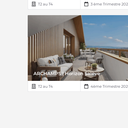
T2 au T4
3 ème Trimestre 20
ARCHAMPS | Horizon Salève
T2 au T4
4ème Trimestre 202