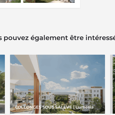
 pouvez également être intéress
COLLONGES SOUS SALEVE | Lumésia