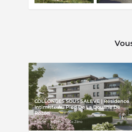
Vous
COLLONGES SOUS SALEVE | Résidence
Intimiste Au Pied De La Douane De
Rozon
+ Pinel
+ Prêt à Taux Zéro