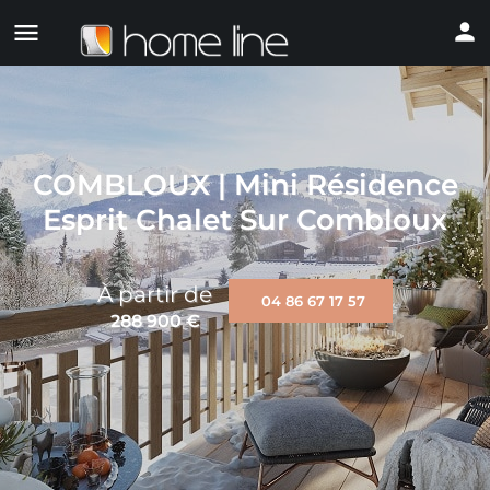
COMBLOUX | Mini Résidence
Esprit Chalet Sur Combloux
À partir de
04 86 67 17 57
288 900
€