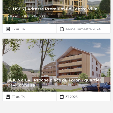
CLUSES | Adresse Premium En Centre-Ville
+ Pinel
+ Prêt à Taux Zéro
T2 au T4
4eme Trimestre 2024
SCIONZIER | Proche place du Foron - quartier
pavillonnaire
T2 au T4
3T 2025