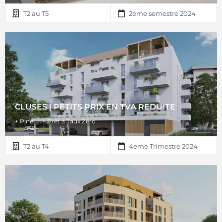
T2 au T5
2eme semestre 2024
CLUSES | PETITS PRIX EN TVA REDUITE
+ Pinel
+ Prêt à Taux Zéro
T2 au T4
4eme Trimestre 2024