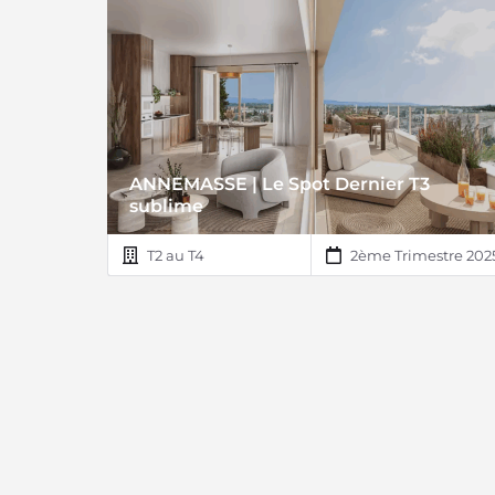
ANNEMASSE | Le Spot Dernier T3
sublime
T2 au T4
2ème Trimestre 202