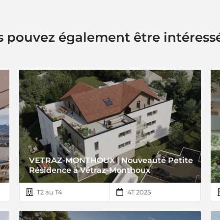
 pouvez également être intéress
VETRAZ-MONTHOUX | Nouveauté Petite
Résidence à Vétraz-Monthoux
T2 au T4
4T 2025