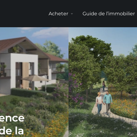
Acheter
Guide de l’immobilier
arrow_drop_down
arr
dence
de la