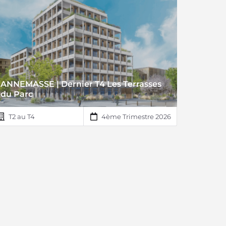
ANNEMASSE | Dernier T4 Les Terrasses
du Parc
T2 au T4
4ème Trimestre 2026