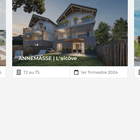
ANNEMASSE | L'alcôve
5
T2 au T5
1er Trimestre 2024