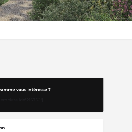
ramme vous intéresse ?
template id="216750"]
ion