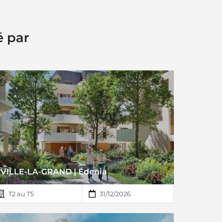
é par
VILLE-LA-GRAND | Édenia
T2 au T5
31/12/2026