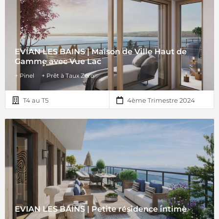
EVIAN LES BAINS | Maison de Ville Haut de
Gamme avec Vue Lac
+ Pinel
+ Prêt à Taux Zéro
T4 au T5
4ème Trimestre 2024
EVIAN LES BAINS | Petite résidence intime