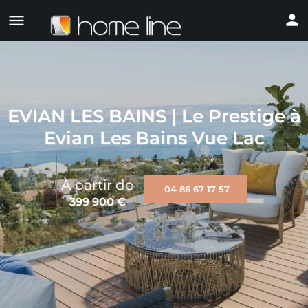
EVIAN LES BAINS | Le Prestige à
Evian Les Bains Vue Lac
À partir de
04 86 67 17 57
399 900
€