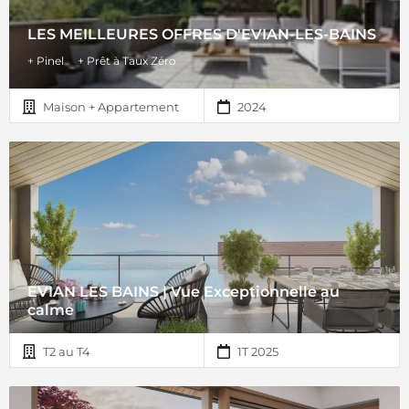
LES MEILLEURES OFFRES D'EVIAN-LES-BAINS
+ Pinel
+ Prêt à Taux Zéro
Maison + Appartement
2024
EVIAN LES BAINS | Vue Exceptionnelle au
calme
T2 au T4
1T 2025