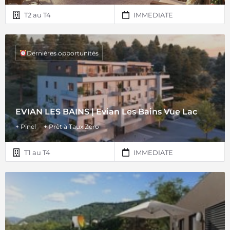
T2 au T4
IMMEDIATE
Dernières opportunités
EVIAN LES BAINS | Evian Les Bains Vue Lac
+ Pinel
+ Prêt à Taux Zéro
T1 au T4
IMMEDIATE