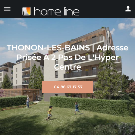
THONON-LES-BAINS | Adresse
Prisée A 2 Pas De L'Hyper
Centre
04 86 67 17 57