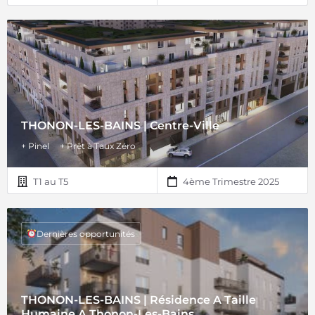
THONON-LES-BAINS | Centre-Ville
+ Pinel
+ Prêt à Taux Zéro
T1 au T5
4ème Trimestre 2025
Dernières opportunités
THONON-LES-BAINS | Résidence A Taille
Humaine A Thonon-Les-Bains