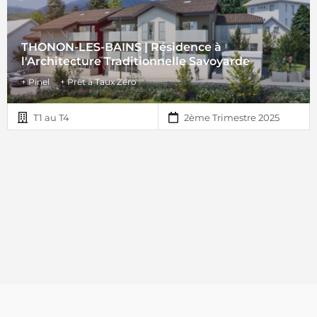
THONON-LES-BAINS | Résidence à
l'Architecture Traditionnelle Savoyarde
+ Pinel
+ Prêt à Taux Zéro
T1 au T4
2ème Trimestre 2025
© Copyright 2018 | Home Line ®. Tous droits réservés.