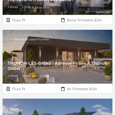
+ Pinel
+ Prêt à Taux Zéro
T2 au T5
3eme Trimestre 2024
Dernières opportunités
THONON-LES-BAINS | Adresse Prisée À Thonon
Ouest
+ Pinel
+ Prêt à Taux Zéro
T2 au T4
1er Trimestre 2024