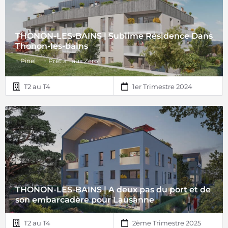
THONON-LES-BAINS | Sublime Résidence Dans
Thonon-les-bains
+ Pinel
+ Prêt à Taux Zéro
T2 au T4
1er Trimestre 2024
THONON-LES-BAINS | A deux pas du port et de
son embarcadère pour Lausanne
T2 au T4
2ème Trimestre 2025