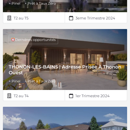
+ Pinel
+ Prêt à Taux Zéro
T2 au T5
3eme Trimestre 2024
Dernières opportunités
THONON-LES-BAINS | Adresse Prisée À Thonon
Ouest
+ Pinel
+ Prêt à Taux Zéro
T2 au T4
1er Trimestre 2024