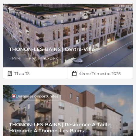
THONON-LES-BAINS | Centre-Ville
+ Pinel
+ Prêt à Taux Zéro
T1 au T5
4ème Trimestre 2025
Dernières opportunités
THONON-LES-BAINS | Résidence A Taille
Humaine A Thonon-Les-Bains