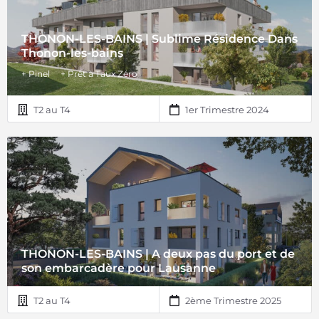
THONON-LES-BAINS | Sublime Résidence Dans
Thonon-les-bains
+ Pinel
+ Prêt à Taux Zéro
T2 au T4
1er Trimestre 2024
THONON-LES-BAINS | A deux pas du port et de
son embarcadère pour Lausanne
T2 au T4
2ème Trimestre 2025