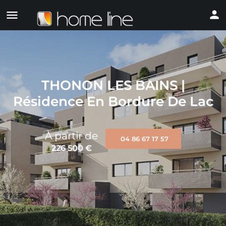
THONON LES BAINS |
Résidence En Bordure De Lac
À partir de
04 86 67 17 57
226 500
€