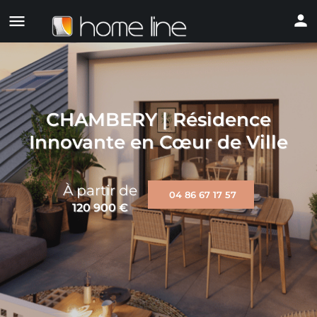
CHAMBERY | Résidence
Innovante en Cœur de Ville
À partir de
04 86 67 17 57
120 900
€