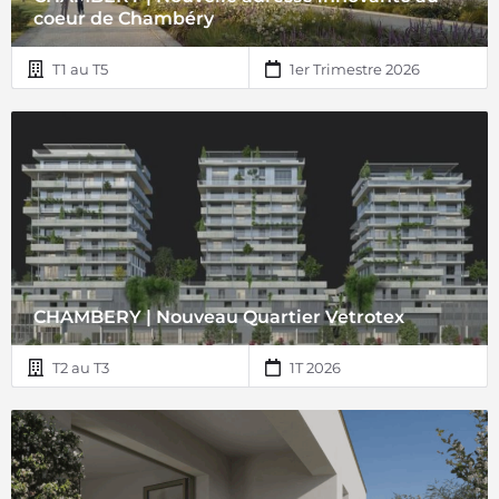
coeur de Chambéry
T1 au T5
1er Trimestre 2026
CHAMBERY | Nouveau Quartier Vetrotex
T2 au T3
1T 2026