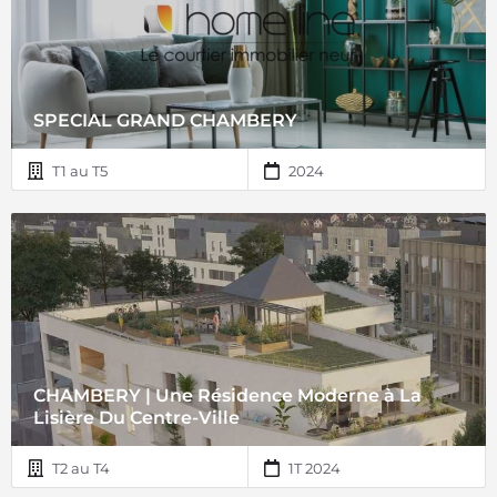
SPECIAL GRAND CHAMBERY
T1 au T5
2024
CHAMBERY | Une Résidence Moderne à La
Lisière Du Centre-Ville
T2 au T4
1T 2024