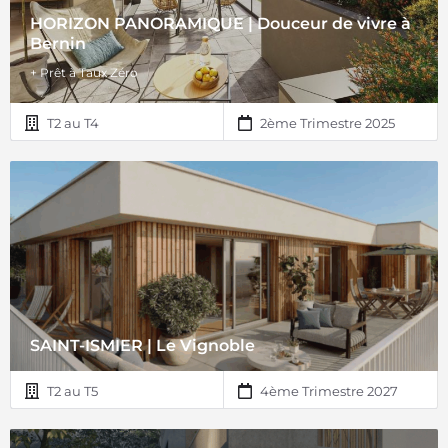
HORIZON PANORAMIQUE | Douceur de vivre à
Bernin
+ Prêt à Taux Zéro
T2 au T4
2ème Trimestre 2025
SAINT-ISMIER | Le Vignoble
T2 au T5
4ème Trimestre 2027