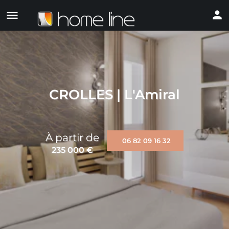
CROLLES | L'Amiral
À partir de
06 82 09 16 32
235 000
€