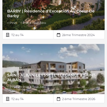
BARBY | Résidence d'Exception Au Coeur De
Barby
+ Pinel
+ Prêt à Taux Zéro
T2 au T4
2ème Trimestre 2024
SAINT-ALBAN-LEYSSE | L'ELEGANCE à SAINT-
ALBAN
+ Pinel
+ Prêt à Taux Zéro
T2 au T4
2 ème Trimestre 2026