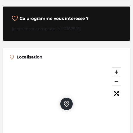
Ce programme vous intéresse ?
[elementor-template id="216750"]
Localisation