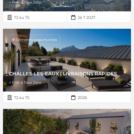
+ Prêt à Taux Zéro
T2 au T5
2è T 2027
Dernières opportunités
CHALLES-LES-EAUX | LIVRAISONS RAPIDES
+ Prêt à Taux Zéro
T2 au T5
2026