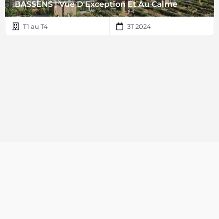
BASSENS | Vue D'Exception Et Au Calme
T1 au T4
3T 2024
© Copyright 2018 | Home Line ®. Tous droits réservés.