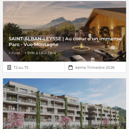
SAINT-ALBAN-LEYSSE | Au coeur d'un immense
Parc - Vue Montagne
+ Pinel
+ Prêt à Taux Zéro
T2 au T5
4ème Trimestre 2026