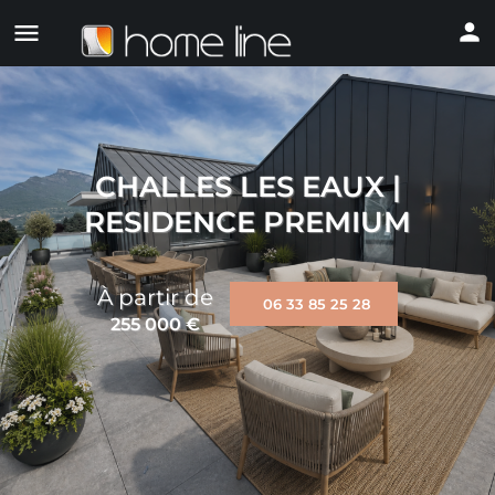
CHALLES LES EAUX |
RESIDENCE PREMIUM
À partir de
06 33 85 25 28
255 000
€