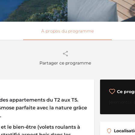
À propos du programme
Partager ce programme
Ce prog
des appartements du T2 aux T5.
[elementor-
smose parfaite avec la nature grâce
.
et le bien-être (volets roulants à
Localisat
ratifié aspect bois dans les