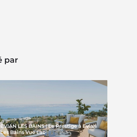
é par
EVIAN LES BAINS | Le Prestige à Evian
Les Bains Vue Lac