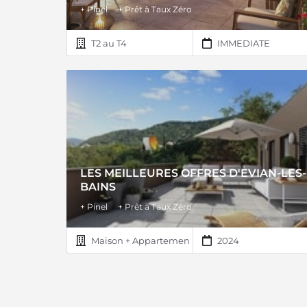
+ Pinel
+ Prêt à Taux Zéro
T2 au T4
IMMEDIATE
LES MEILLEURES OFFRES D'EVIAN-LES-
BAINS
+ Pinel
+ Prêt à Taux Zéro
Maison + Appartement
2024