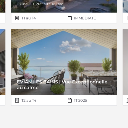
+ Pinel
+ Prêt à Taux Zéro
T1 au T4
IMMEDIATE
EVIAN LES BAINS | Vue Exceptionnelle
au calme
T2 au T4
1T 2025