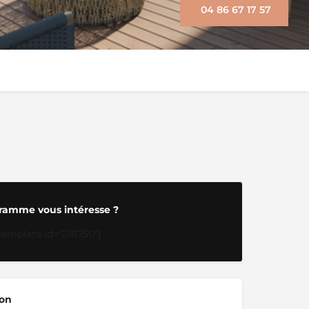
04 86 67 17 57
ramme vous intéresse ?
template id="216750"]
ion