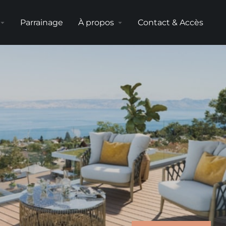
Parrainage
À propos
Contact & Accès
ow_drop_down
arrow_drop_down