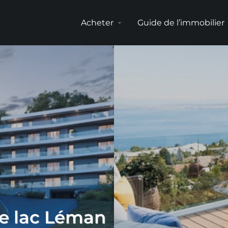
Acheter
Guide de l’immobilier
arrow_drop_down
arr
e lac Léman