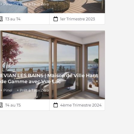
+ Pinel
+ Prêt à Taux Zéro
T3 au T4
1er Trimestre 2023
EVIAN LES BAINS | Maison de Ville Haut
de Gamme avec Vue Lac
+ Pinel
+ Prêt à Taux Zéro
T4 au T5
4ème Trimestre 2024